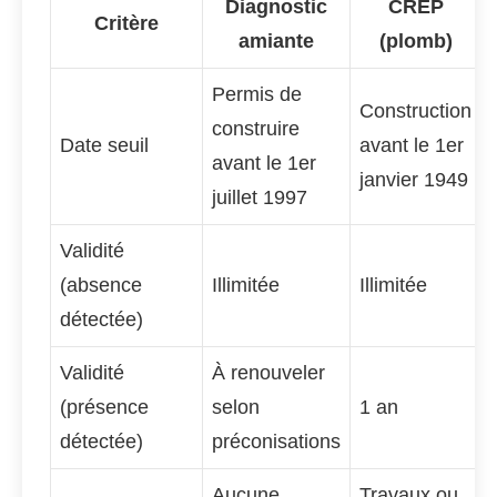
Diagnostic
CREP
Critère
amiante
(plomb)
Permis de
Construction
construire
Date seuil
avant le 1er
avant le 1er
janvier 1949
juillet 1997
Validité
(absence
Illimitée
Illimitée
détectée)
Validité
À renouveler
(présence
selon
1 an
détectée)
préconisations
Aucune
Travaux ou